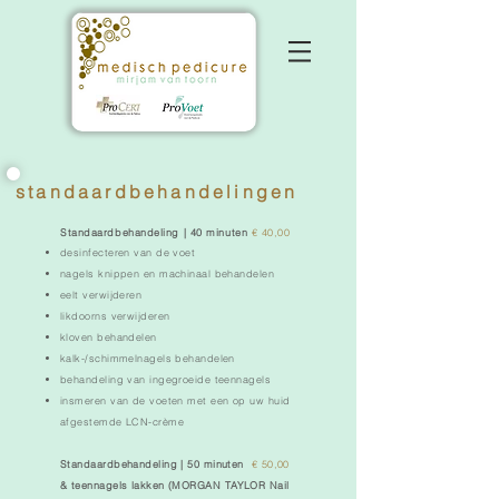
standaardbehandelingen
Standaardbehandeling | 40 minuten
€ 40
,00
desinfecteren van de voet
nagels knippen en machinaal behandelen
eelt verwijderen
likdoorns verwijderen
kloven behandelen
kalk-/schimmelnagels behandelen
behandeling van ingegroeide teennagels
insmeren van de voeten met een op uw huid
afgestemde LCN-crème
Standaardbehandeling | 50 minuten
€ 50,00
& teennagels lakken (
MORGAN TAYLOR Nail