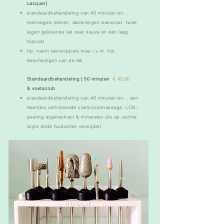
Lacquer)
standaardbehandeling van 40 minuten én...
t
eennagels lakken, aanbrengen basecoat, twee
lagen gekleurde lak naar keuze en één laag
topcoat
tip: neem teenslippers mee i.v.m. het
beschadigen van de lak
Standaardbehandeling | 50 minuten
€ 43,00
& voetscrub
standaardbehandeling van 40 minuten én...
een
heerlijke verfrissende voetscrubmassage, LCN-
peeling algenextract & mineralen die op zachte
wijze
dode huidcellen verwijdert