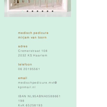
medisch pedicure
mirjam van toorn
adres
Cremerstraat 108
2032 KS Haarlem
telefoon
06 20195561
email
medischpedicure.mvt@
kpnmail.nl
IBAN
NL95ABNA0588661
198
KvK
65258193