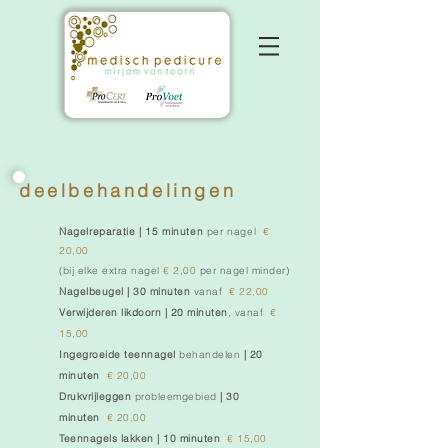
deelbehandelingen
Nagelreparatie | 15 minuten
per nagel
€
20,00
(bij elke extra nagel
€ 2,00
per nagel minder)
Nagelbeugel | 30 minuten
vanaf
€ 22,00
Verwijderen likdoorn | 20 minuten
, vanaf
€
15,00
Ingegroeide teennagel
behandelen
| 20
minuten
€ 20,00
Drukvrijleggen
probleemgebied
| 30
minuten
€ 20,00
Teennagels lakken
| 10 minuten
€ 15,00