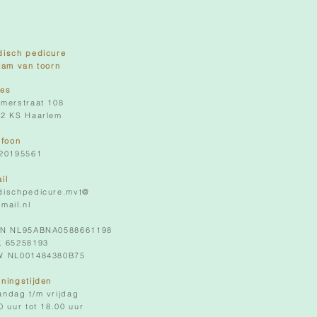
isch pedicure
jam van toorn
res
merstraat 108
2 KS Haarlem
efoon
 20195561
il
dischpedicure.mvt@
mail.nl
AN
NL95ABNA0588661198
K 65258193
W NL001484380B75
ningstijden
ndag t/m vrijdag
0 uur tot 18.00 uur