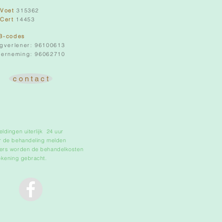
oVoet
315362
oCert
14453
B-codes
gverlener: 96100613
erneming: 96062710
c o n t a c t
ldingen uiterlijk 24 uur
r de behandeling melden
ers worden de behandelkosten
rekening gebracht.