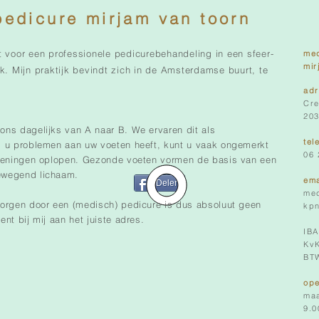
edicure mirjam van toorn
ht voor een professionele pedicurebehandeling in een sfeer-
med
mir
ijk. Mijn praktijk bevindt zich in de Amsterdamse buurt, te
ad
Cre
203
ns dagelijks van A naar B. We ervaren dit als
tel
s u problemen aan uw voeten heeft, kunt u vaak ongemerkt
06
doeningen oplopen. Gezonde voeten vormen de basis van een
ewegend lichaam.
ema
Delen
me
zorgen door een (medisch) pedicure is dus absoluut geen
kpn
ent bij mij aan het juiste adres.
IB
Kv
BT
ope
maa
9.0