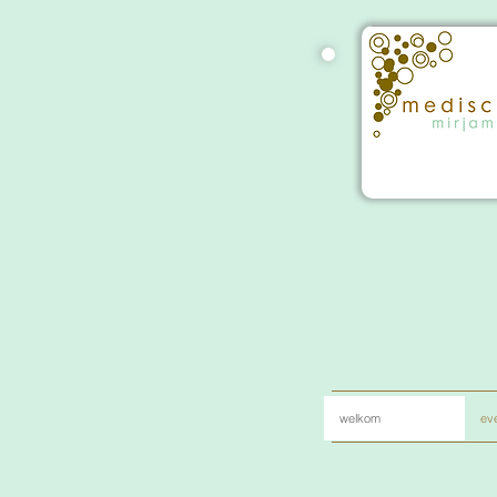
welkom
eve