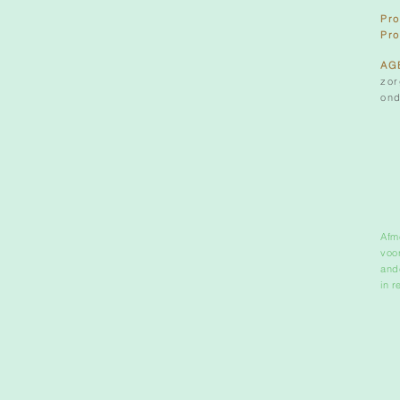
Pr
Pr
AG
zor
ond
Afme
voo
and
in 