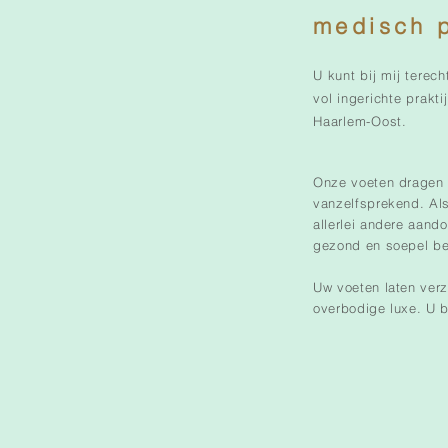
medisch p
U kunt bij mij terec
vol ingerichte prakt
Haarlem-Oost.
Onze voeten dragen o
vanzelfsprekend. Al
allerlei andere aan
gezond en soepel b
Uw voeten laten ver
overbodige luxe. U b